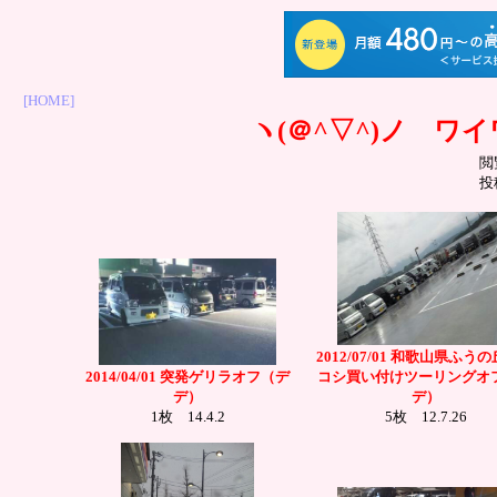
[HOME]
ヽ(＠^▽^)ノ ワ
閲
投
2012/07/01 和歌山県ふう
2014/04/01 突発ゲリラオフ（デ
コシ買い付けツーリングオ
デ）
デ）
1枚 14.4.2
5枚 12.7.26